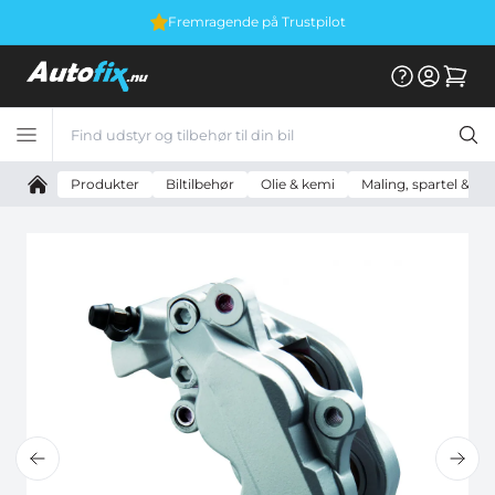
ilot
Vi er E-mærket
Produkter
Biltilbehør
Olie & kemi
Maling, spartel & til