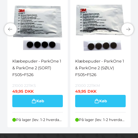
Klæbepuder - ParkOne 1
Klæbepuder - ParkOne 1
& ParkOne 2 (SORT)
& ParkOne 2 (SØLV)
FS05+FS26
FS05+FS26
21000 2211KS
21000 2211KM
49,95
DKK
49,95
DKK
Køb
Køb
På lager (lev. 1-2 hverdage)
På lager (lev. 1-2 hverdage)