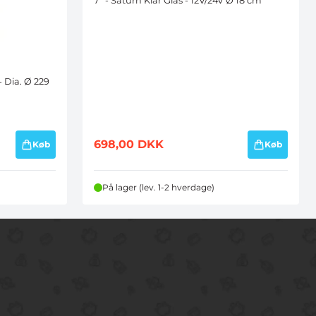
7" - Saturn Klar Glas - 12V/24V Ø 18 cm
- Dia. Ø 229
698,00
DKK
Køb
Køb
På lager (lev. 1-2 hverdage)