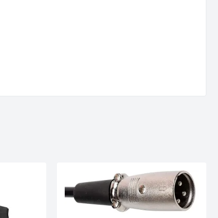
 ATERA
OLDER
te konkurrence
 5.799 kr.