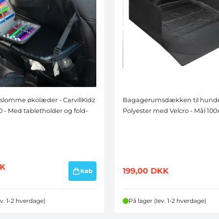
Navn
DELTAG I KONK
lomme økolæder - CarvillKidz
Bagagerumsdækken til hunde
*Når du tilmelder dig konkurrence
0 - Med tabletholder og fold-
Polyester med Velcro - Mål 10
tilmeldt vores nyhedsbrev, som 
som helst.
K
199,00
DKK
Køb
ev. 1-2 hverdage)
På lager (lev. 1-2 hverdage)