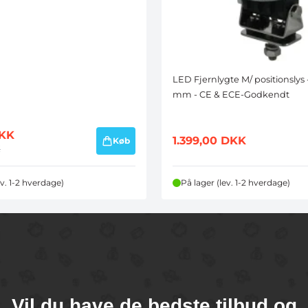
LED Fjernlygte M/ positionslys 
mm - CE & ECE-Godkendt
KK
1.399,00
DKK
Køb
K
ev. 1-2 hverdage)
På lager (lev. 1-2 hverdage)
Vil du have de bedste tilbud og