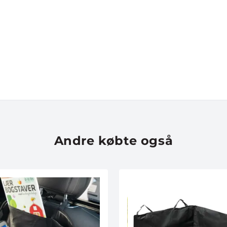
Andre købte også
VIND EN
CYKELH
Deltag i vores størs
til dato –
værdi