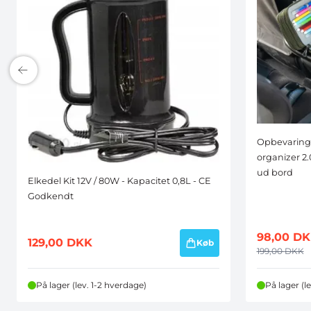
Opbevarings
organizer 2.
ud bord
Elkedel Kit 12V / 80W - Kapacitet 0,8L - CE
Godkendt
98,00
DK
129,00
DKK
Køb
199,00
DKK
På lager (lev. 1-2 hverdage)
På lager (l