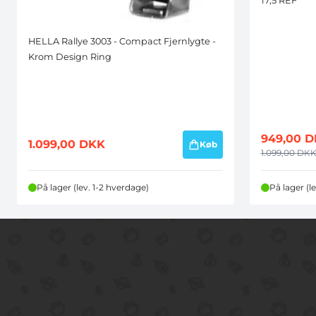
17,5 REF
HELLA Rallye 3003 - Compact Fjernlygte -
Krom Design Ring
949,00
D
1.099,00
DKK
Køb
1.099,00
DK
På lager (lev. 1-2 hverdage)
På lager (l