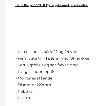
Hella Rallye 3003 H1 Fjernlygte med positionslys.
- Kan tilsluttes både 12 og 24 volt
- Fjernlygte til H1 pære (medfølger ikke)
- Sort lygtehus og sølvfarvet rand
- Klarglas uden optik
- Monteres stående
- Diameter 222mm
- Ref. 37,5
- E1-1928