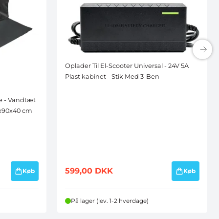
Oplader Til El-Scooter Universal - 24V 5A
Plast kabinet - Stik Med 3-Ben
URRENCEN
 - Vandtæt
n, bliver du samtidig
0x90x40 cm
du kan afmelde når
599,00
DKK
Køb
Køb
På lager (lev. 1-2 hverdage)