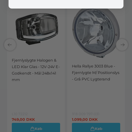
Fjernlyslygte Halogen &
Hella Rallye 3003 Blue -
LED Klar Glas - 12V-24V E-
Fjernlygte M/ Positionslys
Godkendt - Mål 248x141
- Grå PVC Lygterand
mm
L10 72212
1F8 009 797-031
749,00
DKK
1.099,00
DKK
Køb
Køb