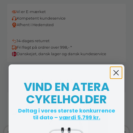
Vi er E-mærket
Kompetent kundeservice
Afhent i Hedensted
14-dages returret
Fri fragt på ordrer over 998,- *
Danskejet, dansk lager og dansk kundeservice
Andre købte også
VIND EN ATERA
CYKELHOLDER
Deltag i vores største konkurrence
til dato –
værdi 5.799 kr.