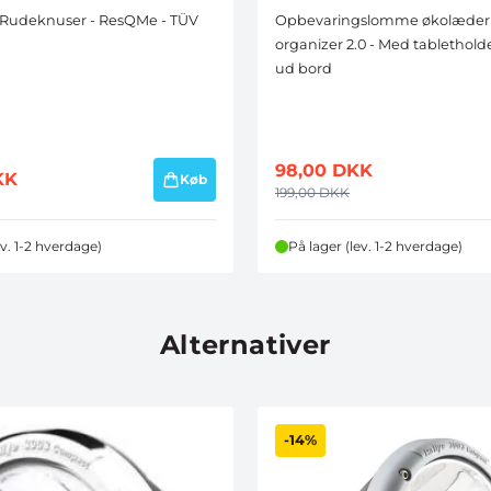
 Rudeknuser - ResQMe - TÜV
Opbevaringslomme økolæder - 
organizer 2.0 - Med tabletholde
ud bord
98,00
DKK
KK
Køb
199,00
DKK
ev. 1-2 hverdage)
På lager (lev. 1-2 hverdage)
Alternativer
-14%