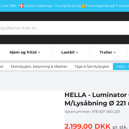
r over 998,-*
Dansk webshop - Hurtig levering
Fremragende på Trustpil
Hjem og fritid
Lastbil
Trailer
er
Førstehjælp & Sikkerhed
Vindskærm til gasblus
Mobil kontor & tablet holder
Hjælperedskaber til ældre
Nødhammer & Selekniv
Stegepander og service
Twist & Mikrofiberklude
Isfjerner & Silikonestift
Trailer Sidemarkeringslygter
Trailer Nummerpladelygte
Trailer Positionslygter
Trailer Bak & Tågelygter
per
Ekstralygter, belysning & tilbehør
Tåge & fjernlyslygter
Hella -
HELLA - Luminator 
M/Lysåbning Ø 221
Varenummer:
1F8 007 560-201
2.199,00 DKK
pr. stk.