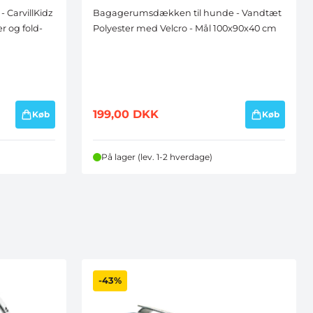
CarvillKidz
Bagagerumsdækken til hunde - Vandtæt
r og fold-
Polyester med Velcro - Mål 100x90x40 cm
199,00
DKK
Køb
Køb
På lager (lev. 1-2 hverdage)
-43%