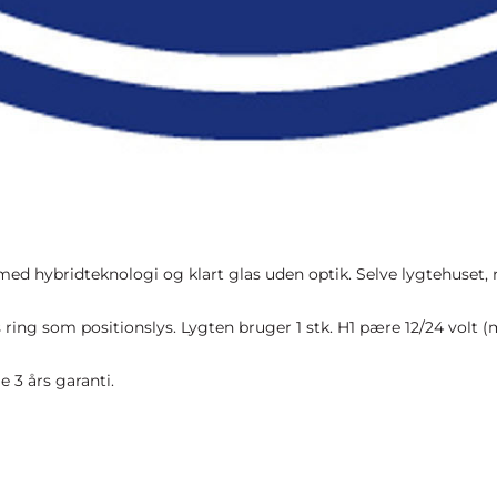
VIND EN
d hybridteknologi og klart glas uden optik. Selve lygtehuset, ran
CYKELH
ing som positionslys. Lygten bruger 1 stk. H1 pære 12/24 volt (
Deltag i vores størs
 3 års garanti.
til dato –
værdi
Navn