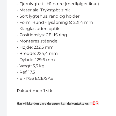
- Fjernlygte til H1 pære (medfølger ikke)
- Materiale: Trykstøbt zink
- Sort lygtehus, rand og holder
- Form: Rund - lysåbning Ø 221,4 mm
- Klarglas uden optik
- Positionslys: CELIS ring
- Monteres stående
- Højde: 232,5 mm
- Bredde: 224,4 mm
- Dybde: 129,6 mm
- Vægt: 3,3 kg
- Ref. 17,5
- E1-1753 ECE/SAE
Pakket med 1 stk.
HER
Har vi ikke den vare du søger kan du kontakte os