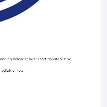
 ATERA
d og holder er lavet i sort trykstøbt zink.
OLDER
medfølger ikke)
te konkurrence
 5.799 kr.