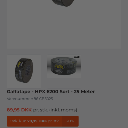
Gaffatape - HPX 6200 Sort - 25 Meter
Varenummer:
86 CB5025
89,95 DKK
pr. stk.
(inkl. moms)
2 stk.
kun
79,95 DKK
pr. stk.
-11%