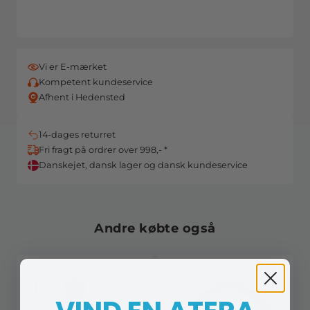
Vi er E-mærket
Kompetent kundeservice
Afhent i Hedensted
14-dages returret
Fri fragt på ordrer over 998,- *
Danskejet, dansk lager og dansk kundeservice
Andre købte også