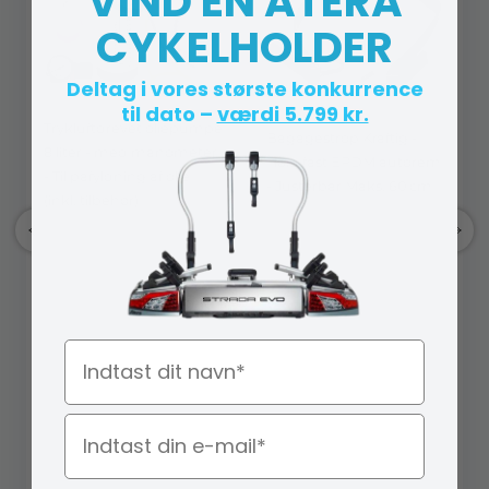
VIND EN ATERA
CYKELHOLDER
Deltag i vores største konkurrence
til dato –
værdi 5.799 kr.
Trykluftdrevet oliepumpe
Bagagestrop Kraftig -
8 liter - med manometer
Hold fast EPDM autorem
- Til påfyldning af olie
- Justerbar Maks. 60 cm
(inkl. tilbehør)
Navn