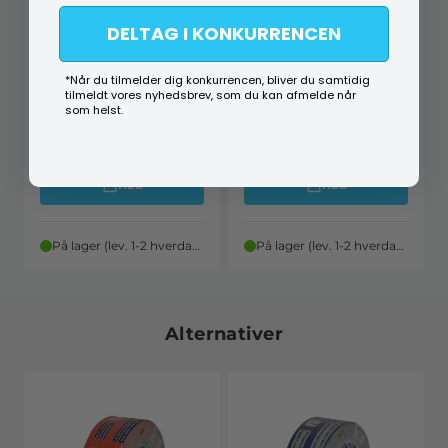
DELTAG I KONKURRENCEN
*Når du tilmelder dig konkurrencen, bliver du samtidig
tilmeldt vores nyhedsbrev, som du kan afmelde når
som helst.
M5 M78319
110502
399,00
DKK
89,95
DKK
Køb
Køb
På lager (lev. 1-2 hverdage)
På lager (lev. 1-2 hverdage)
Alternativer