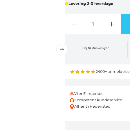
Levering 2-3 hverdage
Tilføj til Ønskeskyen
2400+ anmeldelse
Vi er E-mærket
Kompetent kundeservice
Afhent i Hedensted