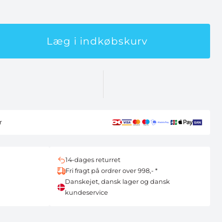
Læg i indkøbskurv
r
14-dages returret
Fri fragt på ordrer over 998,- *
Danskejet, dansk lager og dansk
kundeservice