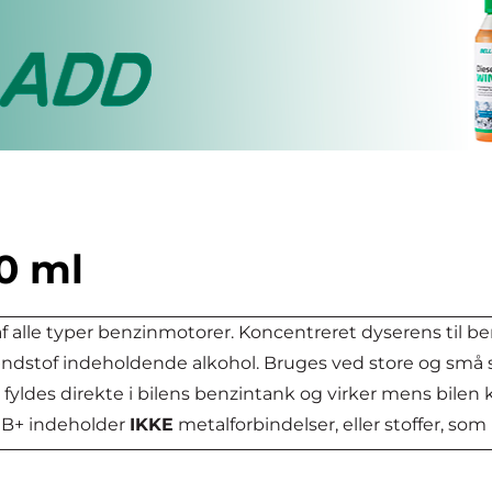
0 ml
f alle typer benzinmotorer. Koncentreret dyserens til b
ændstof indeholdende alkohol. Bruges ved store og små ser
ldes direkte i bilens benzintank og virker mens bilen kø
 1B+ indeholder
IKKE
metalforbindelser, eller stoffer, s