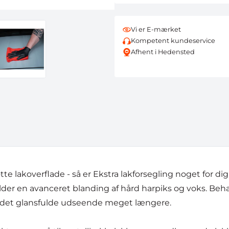
Vi er E-mærket
Kompetent kundeservice
Afhent i Hedensted
tte lakoverflade - så er Ekstra lakforsegling noget for d
der en avanceret blanding af hård harpiks og voks. Beh
f det glansfulde udseende meget længere.