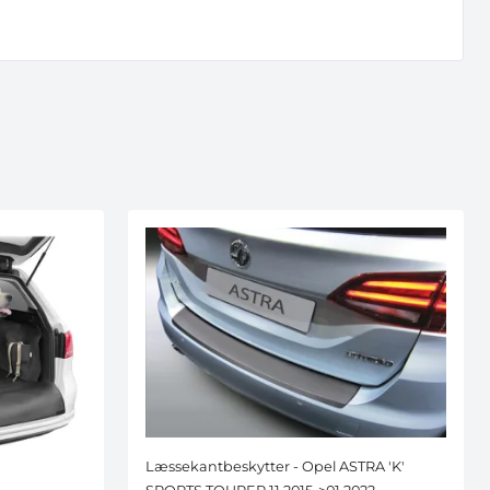
URRENCEN
n, bliver du samtidig
du kan afmelde når
Læssekantbeskytter - Opel ASTRA 'K'