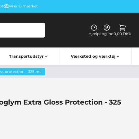
ot
Vi er E-mærket
Hjælp
Log ind
0,00 DKK
Transportudstyr
Værksted og værktøj
Kørehandsker & briller
Elektriske apparater til lastbiler
Lastbil bord vognbestemt
ss protection - 325 ml.
oglym Extra Gloss Protection - 325