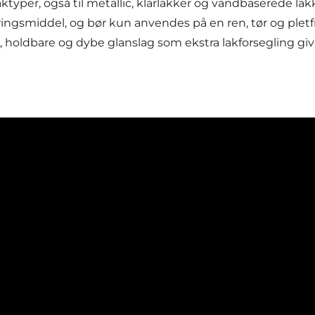
laktyper, også til metallic, klarlakker og vandbaserede l
ngsmiddel, og bør kun anvendes på en ren, tør og pletfri
holdbare og dybe glanslag som ekstra lakforsegling give