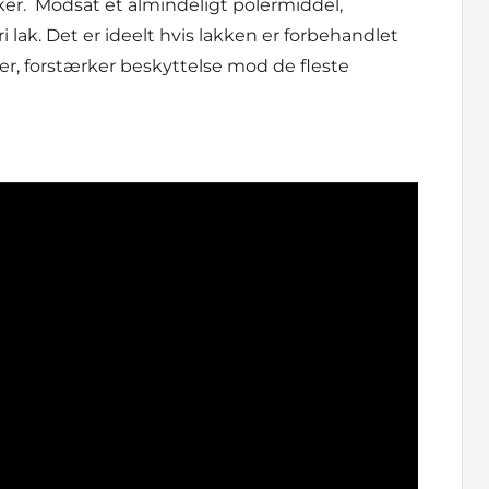
akker. Modsat et almindeligt polermiddel,
 lak. Det er ideelt hvis lakken er forbehandlet
r, forstærker beskyttelse mod de fleste