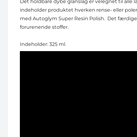
Det holdbare dybe glanslag er velegnet til alle 
indeholder produktet hverken rense- eller poleri
med Autoglym Super Resin Polish. Det færdige, 
forurenende stoffer.
Indeholder: 325 ml.