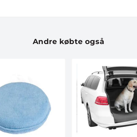
DELTAG I KONK
Andre købte også
*Når du tilmelder dig konkurrence
tilmeldt vores nyhedsbrev, som 
som helst.