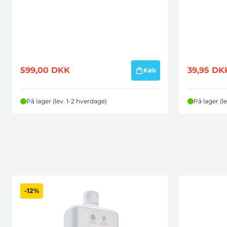
599,00
DKK
39,95
DK
Køb
På lager (lev. 1-2 hverdage)
På lager (l
-12%