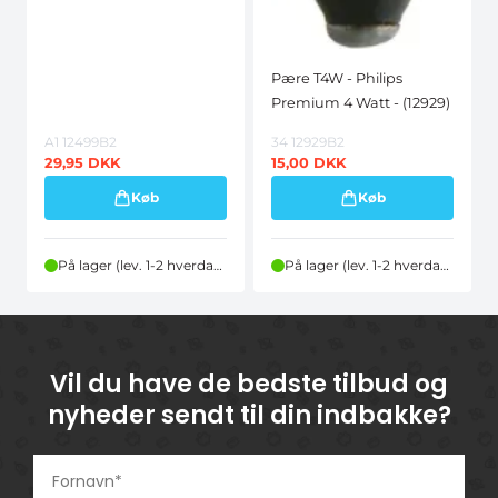
Pære T4W - Philips
Premium 4 Watt - (12929)
A1 12499B2
34 12929B2
29,95
DKK
15,00
DKK
Køb
Køb
På lager (lev. 1-2 hverdage)
På lager (lev. 1-2 hverdage)
Vil du have de bedste tilbud og
nyheder sendt til din indbakke?