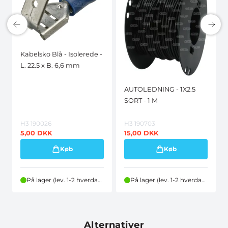
Kabelsko Blå - Isolerede -
L. 22.5 x B. 6,6 mm
AUTOLEDNING - 1X2.5
SORT - 1 M
H3 190026
H3 190703
5,00
DKK
15,00
DKK
Køb
Køb
På lager (lev. 1-2 hverdage)
På lager (lev. 1-2 hverdage)
Alternativer