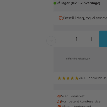
På lager (lev. 1-2 hverdage)
Bestil i dag, og vi sen
Tilføj til Ønskeskyen
2400+ anmeldelse
Vi er E-mærket
Kompetent kundeservice
Afhent i Hedensted