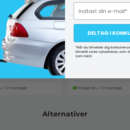
 Strips 100 stk - Str. 4,8x200
DELTAG I KONK
H7 Pære - Philips Rally - 80W 1 
*Når du tilmelder dig konkurrence
tilmeldt vores nyhedsbrev, som 
som helst.
K
189,00
DKK
Køb
ev. 1-2 hverdage)
På lager (lev. 1-2 hverdage)
Alternativer