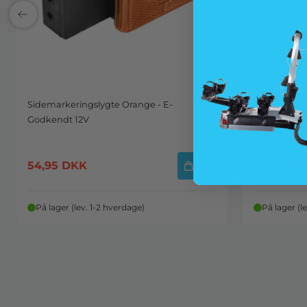
Kabelbinder -
mm
Sidemarkeringslygte Orange - E-
Godkendt 12V
54,95
DKK
59,95
DK
Køb
På lager (lev. 1-2 hverdage)
På lager (l