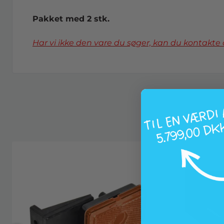
Pakket med 2 stk.
Har vi ikke den vare du søger, kan du kontakte 