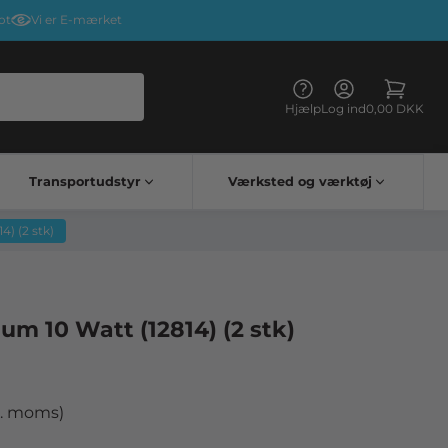
ot
Vi er E-mærket
Hjælp
Log ind
0,00 DKK
Transportudstyr
Værksted og værktøj
Kørehandsker & briller
Elektriske apparater til lastbiler
Lastbil bord vognbestemt
4) (2 stk)
um 10 Watt (12814) (2 stk)
l. moms)