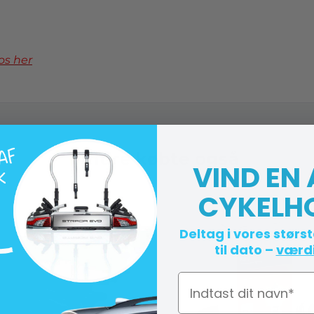
os her
Andre købte også
VIND EN
CYKELH
Deltag i vores størs
til dato –
værdi
Navn