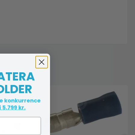
 ATERA
OLDER
te konkurrence
 5.799 kr.