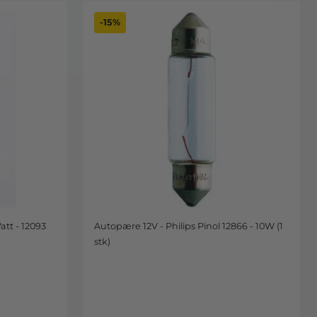
-15%
tt - 12093
Autopære 12V - Philips Pinol 12866 - 10W (1
stk)