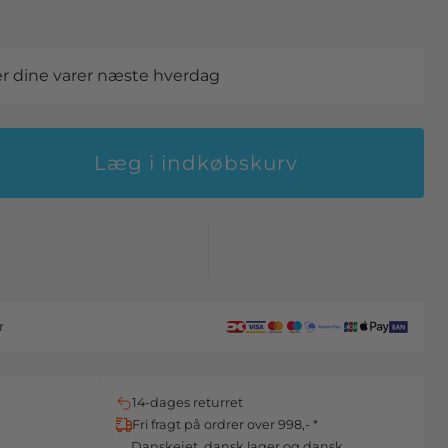
der dine varer næste hverdag
Læg i indkøbskurv
r
14-dages returret
Fri fragt på ordrer over 998,- *
Danskejet, dansk lager og dansk