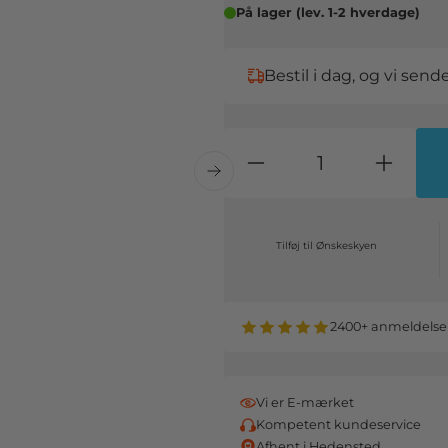
På lager (lev. 1-2 hverdage)
Bestil i dag, og vi sen
Tilføj til Ønskeskyen
2400+ anmeldelse
Vi er E-mærket
Kompetent kundeservice
Afhent i Hedensted