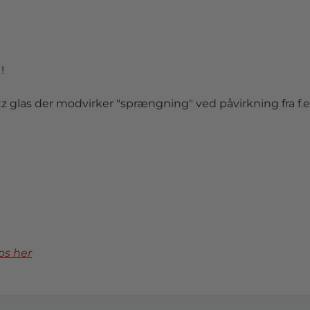
!
rtz glas der modvirker "sprængning" ved påvirkning fra f.e
os her