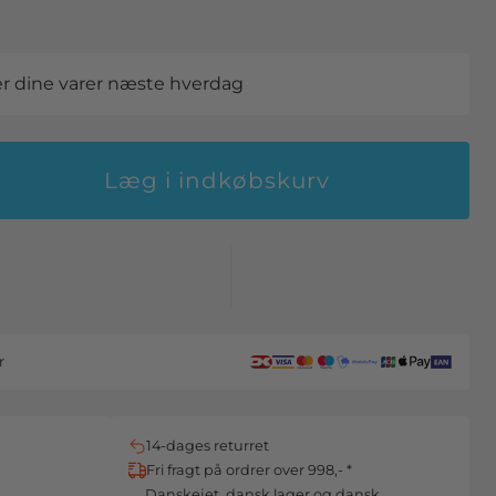
der dine varer næste hverdag
Læg i indkøbskurv
r
14-dages returret
Fri fragt på ordrer over 998,- *
Danskejet, dansk lager og dansk