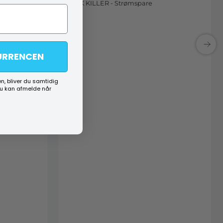
PEAK KILLER - Strømspare
URRENCEN
n, bliver du samtidig
du kan afmelde når