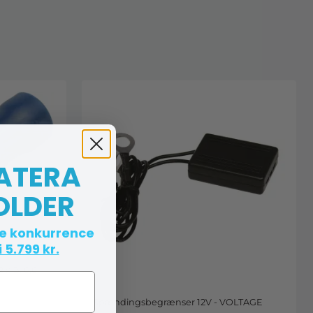
 ATERA
OLDER
te konkurrence
 5.799 kr.
2 x B. 6,6
Spændingsbegrænser 12V - VOLTAGE