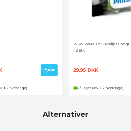
W5W Pære 12V - Philips LongLi
- 2 Stk
K
29,95
DKK
Køb
ev. 1-2 hverdage)
På lager (lev. 1-2 hverdage)
Alternativer