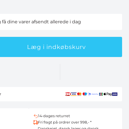
g få dine varer afsendt allerede i dag
Læg i indkøbskurv
r
14-dages returret
Fri fragt på ordrer over 998,- *
Danskejet, dansk lager og dansk