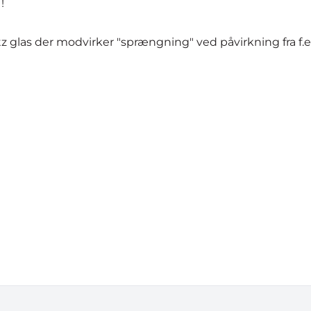
!
rtz glas der modvirker "sprængning" ved påvirkning fra f.e