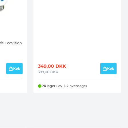
fe EcoVision
349,00
DKK
Køb
Køb
399,00
DKK
På lager (lev. 1-2 hverdage)