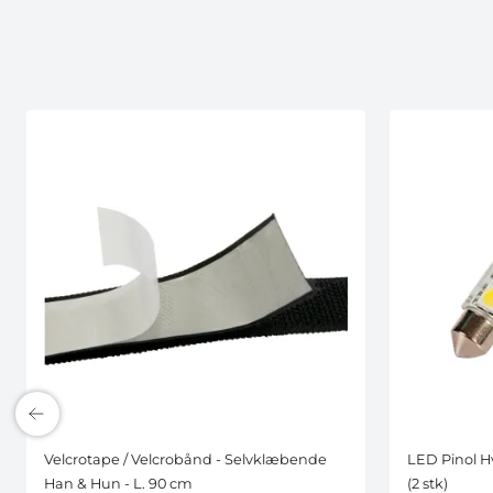
Velcrotape / Velcrobånd - Selvklæbende
LED Pinol Hv
Han & Hun - L. 90 cm
(2 stk)