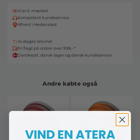
Vi er E-mærket
Kompetent kundeservice
Afhent i Hedensted
14-dages returret
Fri fragt på ordrer over 998,- *
Danskejet, dansk lager og dansk kundeservice
Andre købte også
VIND EN ATERA