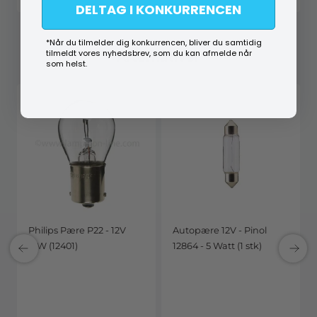
DELTAG I KONKURRENCEN
*Når du tilmelder dig konkurrencen, bliver du samtidig
tilmeldt vores nyhedsbrev, som du kan afmelde når
Alternativer
som helst.
Philips Pære P22 - 12V
Autopære 12V - Pinol
15W (12401)
12864 - 5 Watt (1 stk)