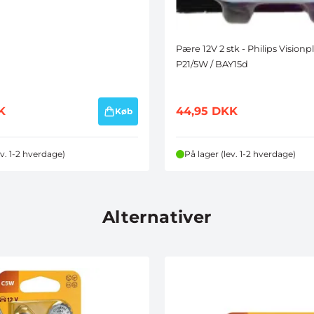
Pære 12V 2 stk - Philips Visionp
P21/5W / BAY15d
K
44,95
DKK
Køb
ev. 1-2 hverdage)
På lager (lev. 1-2 hverdage)
Alternativer