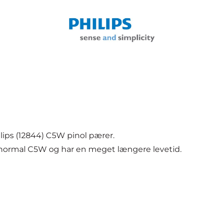
ips (12844) C5W pinol pærer.
en normal C5W og har en meget længere levetid.