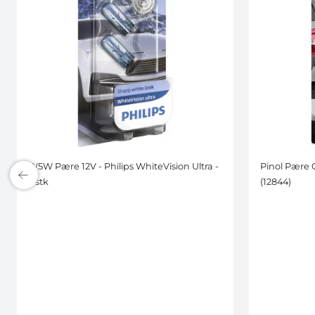
W5W Pære 12V - Philips WhiteVision Ultra -
Pinol Pære 
2 stk
(12844)