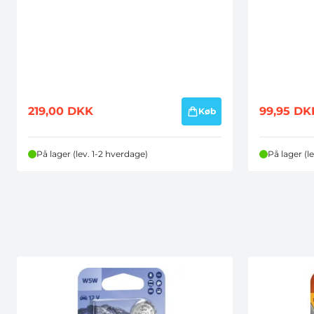
219,00
DKK
99,95
DK
Køb
På lager (lev. 1-2 hverdage)
På lager (l