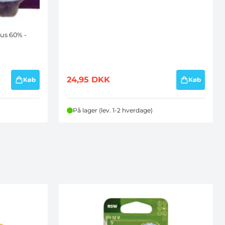
lus 60% -
24,95
DKK
Køb
Køb
På lager (lev. 1-2 hverdage)