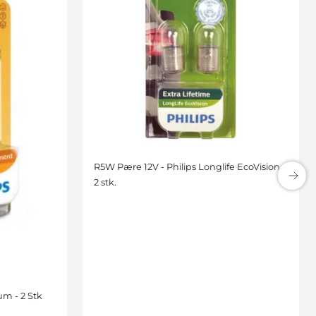
R5W Pære 12V - Philips Longlife EcoVision -
2 stk.
m - 2 Stk