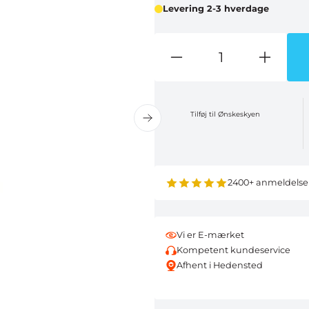
Levering 2-3 hverdage
Tilføj til Ønskeskyen
2400+ anmeldelse
Vi er E-mærket
Kompetent kundeservice
Afhent i Hedensted