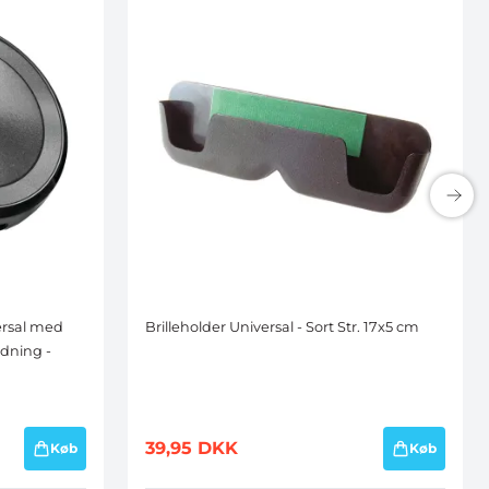
ersal med
Brilleholder Universal - Sort Str. 17x5 cm
dning -
39,95
DKK
Køb
Køb