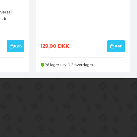
iversal
 stk
129,00
DKK
Køb
Køb
På lager (lev. 1-2 hverdage)