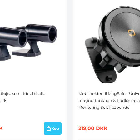
fløjte sort - Ideel til alle
Mobilholder til MagSafe - Univ
 stk.
magnetfunktion & trådløs opla
Montering Selvklæbende
K
219,00
DKK
Køb