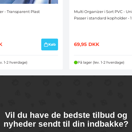
der - Transparent Plast
Multi Organizer i Sort PVC - Un
Passer i standard kopholder - 1
K
69,95
DKK
Køb
ev. 1-2 hverdage)
På lager (lev. 1-2 hverdage)
Vil du have de bedste tilbud og
nyheder sendt til din indbakke?