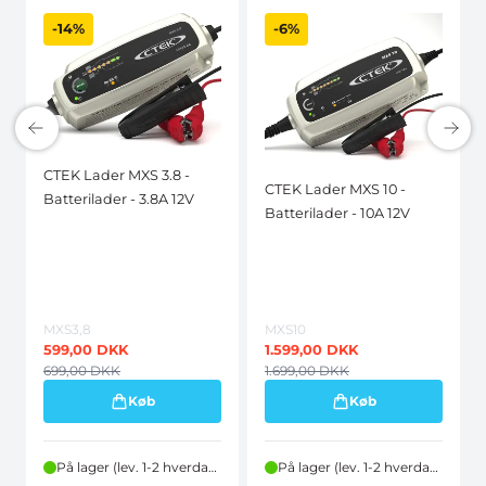
-14%
-6%
CTEK Lader MXS 3.8 -
CTEK Lader MXS 10 -
Batterilader - 3.8A 12V
Batterilader - 10A 12V
MXS3,8
MXS10
599,00
DKK
1.599,00
DKK
699,00
DKK
1.699,00
DKK
Køb
Køb
På lager (lev. 1-2 hverdage)
På lager (lev. 1-2 hverdage)