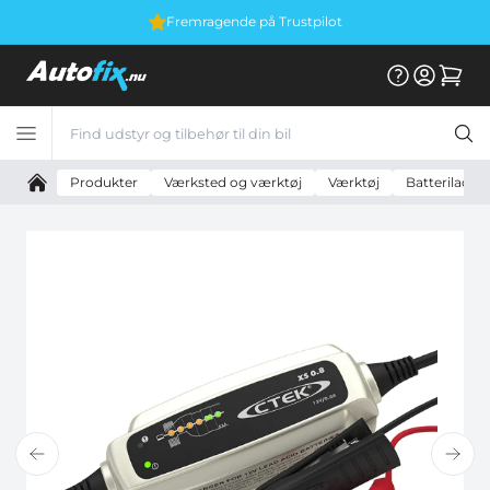
Fremragende på Trustpilot
Produkter
Værksted og værktøj
Værktøj
Batteriladere