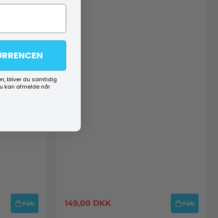
URRENCEN
n, bliver du samtidig
du kan afmelde når
149,00
DKK
Køb
Køb