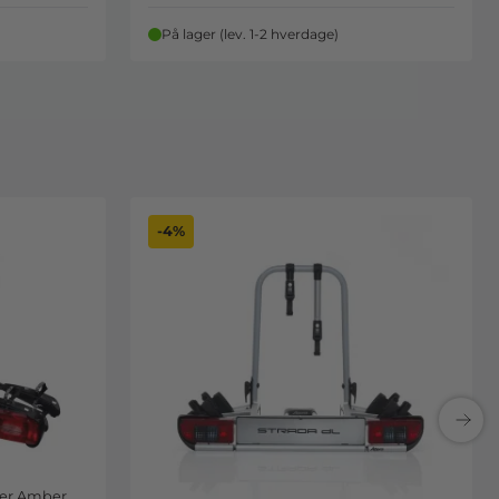
På lager (lev. 1-2 hverdage)
-4%
User Amber