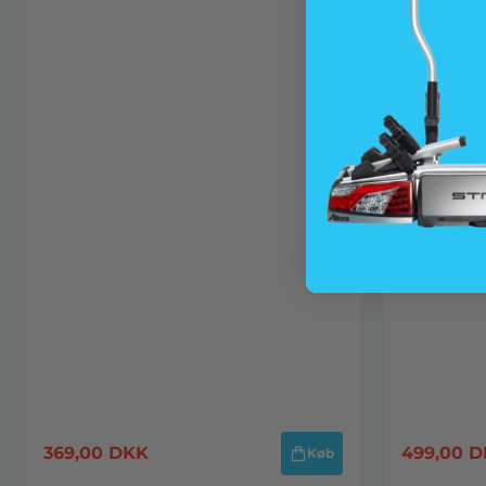
369,00
DKK
499,00
D
Køb