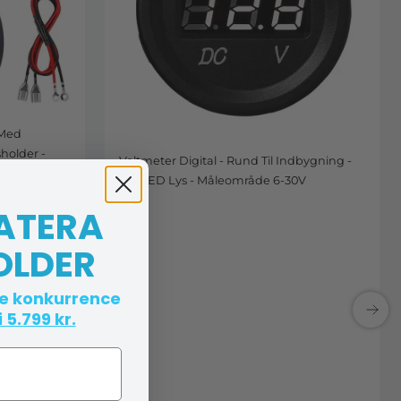
 Med
sholder -
Voltmeter Digital - Rund Til Indbygning -
Blå LED Lys - Måleområde 6-30V
 ATERA
OLDER
te konkurrence
 5.799 kr.