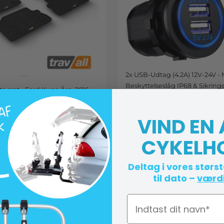
2x USB-Udtag (4.2A) 12V-24V -
Beskyttelseslåg IP68 & Sikring
sæt - Ford Kuga Årg. 2016-
Mont. Dia. 29 mm
VIND EN
CYKELH
Deltag i vores størs
til dato –
værdi
Navn