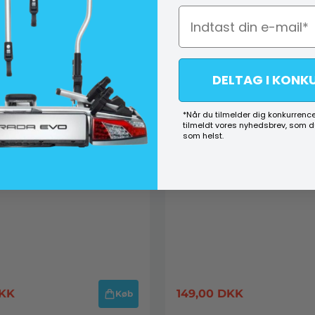
DELTAG I KONK
*Når du tilmelder dig konkurrence
tilmeldt vores nyhedsbrev, som 
som helst.
KK
149,00
DKK
Køb