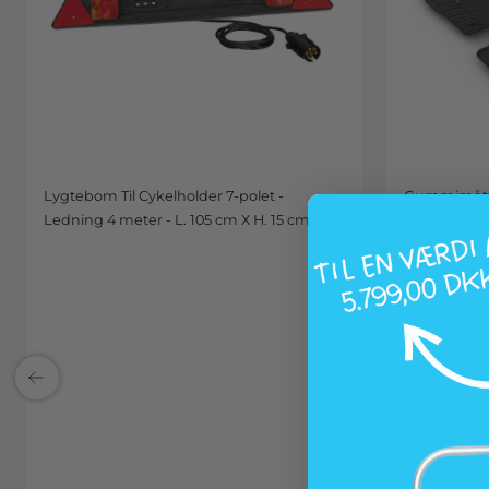
Lygtebom Til Cykelholder 7-polet -
Gummimåtte 
Ledning 4 meter - L. 105 cm X H. 15 cm.
2019