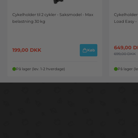
Cykelholder til 2 cykler - Saksmodel - Max
Cykelholder t
belastning 30 kg
Load Easy -
649,00
D
199,00
DKK
Køb
699,00
DKK
På lager (lev. 1-2 hverdage)
På lager (l