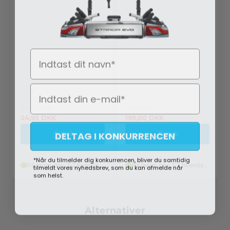
Navn
A1 17 08166
W1 51295
24,95
DKK
199,00
DKK
DELTAG I KONKURRENCEN
Køb
Køb
*Når du tilmelder dig konkurrencen, bliver du samtidig
tilmeldt vores nyhedsbrev, som du kan afmelde når
På lager (lev. 1-2 hverdage)
På lager (lev. 1-2 hverdage)
som helst.
Alternativer