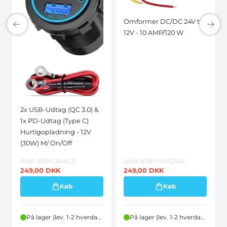
Omformer DC/DC 24V til
12V - 10 AMP/120 W
2x USB-Udtag (QC 3.0) &
1x PD-Udtag (Type C)
Hurtigopladning - 12V
(30W) M/ On/Off
AMA B09V13AAE3
AMA B08FHR6QW2
249,00
DKK
249,00
DKK
Køb
Køb
På lager (lev. 1-2 hverdage)
På lager (lev. 1-2 hverdage)