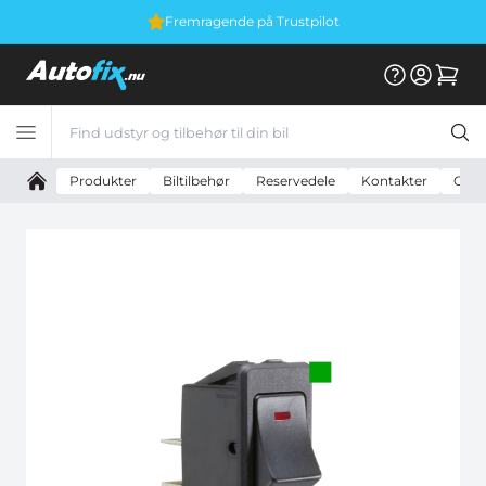
Fremragende på Trustpilot
Produkter
Biltilbehør
Reservedele
Kontakter
On - 