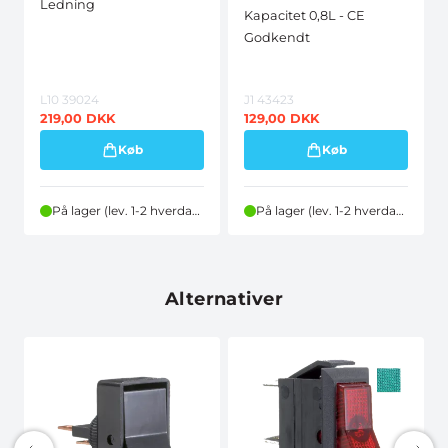
Ledning
Kapacitet 0,8L - CE
Godkendt
L10 39024
J1 43423
219,00
DKK
129,00
DKK
Køb
Køb
På lager (lev. 1-2 hverdage)
På lager (lev. 1-2 hverdage)
Alternativer