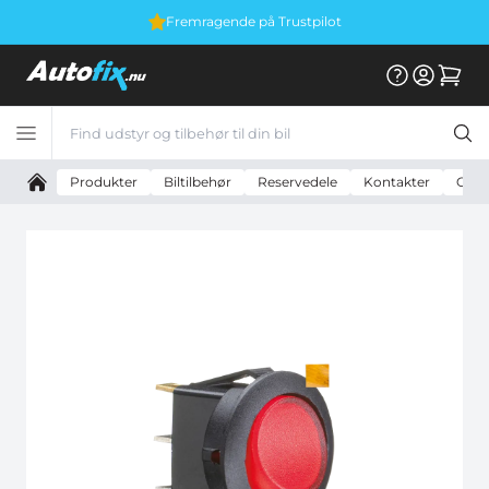
Fremragende på Trustpilot
Produkter
Biltilbehør
Reservedele
Kontakter
On - 