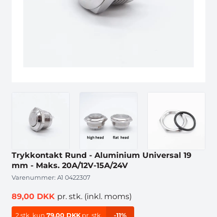
Trykkontakt Rund - Aluminium Universal 19
mm - Maks. 20A/12V-15A/24V
Varenummer:
A1 0422307
89,00 DKK
pr. stk.
(inkl. moms)
2 stk.
kun
79,00 DKK
pr. stk.
-11%