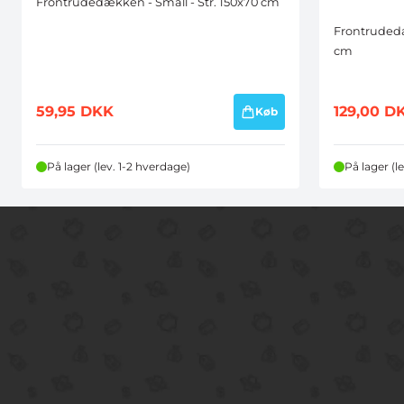
Frontrudedækken - Small - Str. 150x70 cm
Frontrudedæ
cm
59,95
DKK
129,00
D
Køb
På lager (lev. 1-2 hverdage)
På lager (l