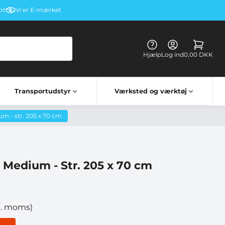
ot
Vi er E-mærket
Hjælp
Log ind
0,00 DKK
Transportudstyr
Værksted og værktøj
Kørehandsker & briller
Elektriske apparater til lastbiler
Lastbil bord vognbestemt
 - str. 205 x 70 cm
Medium - Str. 205 x 70 cm
l. moms)