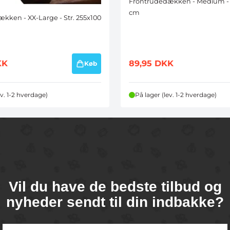
Frontrudedækken - Medium - S
cm
kken - XX-Large - Str. 255x100
KK
89,95
DKK
Køb
ev. 1-2 hverdage)
På lager (lev. 1-2 hverdage)
Vil du have de bedste tilbud og
nyheder sendt til din indbakke?