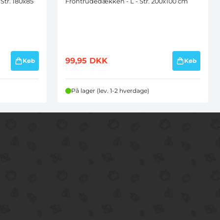
tr. 180x85
Frontrudedækken - L - Str. 200x100 cm
99,95
DKK
Køb
Køb
På lager (lev. 1-2 hverdage)