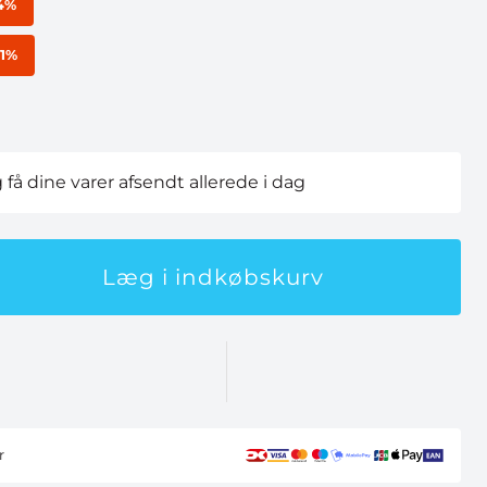
4%
21%
g få dine varer afsendt allerede i dag
Læg i indkøbskurv
r