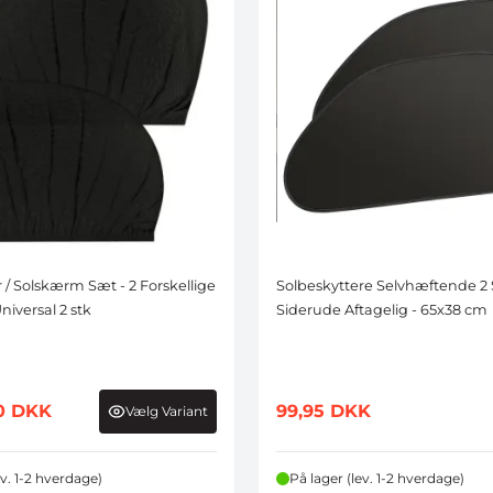
 / Solskærm Sæt - 2 Forskellige
Solbeskyttere Selvhæftende 2 St
Universal 2 stk
Siderude Aftagelig - 65x38 cm
0
DKK
99,95
DKK
Vælg Variant
ev. 1-2 hverdage)
På lager (lev. 1-2 hverdage)