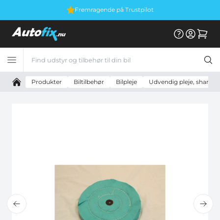
Fremragende på Trustpilot
Produkter
Biltilbehør
Bilpleje
Udvendig pleje, shampoo