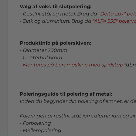
Valg af voks til slutpolering:
- Rustfrit stål og metal: Brug da
"Delta Lux" pol
- Zink og aluminium: Brug da
"ALFA 535" polerv
Produktinfo på polerskiven:
- Diameter 200mm
- Centerhul 6mm
-
Monteres på boremaskine med spidstap
(åbn
Poleringsguide til polering af metal:
Inden du begynder din polering af emnet, er det 
Poleringen af rustfrit stål, jern, aluminium og zi
- Forpolering
- Mellempolering