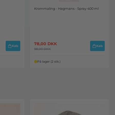
Krommaling - Hagmans - Spray 400 ml
78,00
DKK
Køb
Køb
98,00
DKK
På lager (2 stk.)