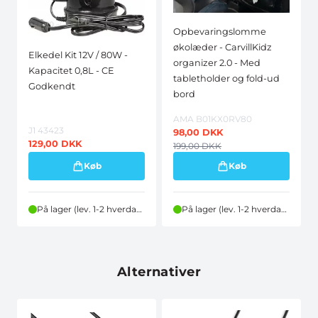
Opbevaringslomme
økolæder - CarvillKidz
Elkedel Kit 12V / 80W -
organizer 2.0 - Med
Kapacitet 0,8L - CE
tabletholder og fold-ud
Godkendt
bord
AMA B01KX0RV80
J1 43423
98,00
DKK
129,00
DKK
199,00
DKK
Køb
Køb
På lager (lev. 1-2 hverdage)
På lager (lev. 1-2 hverdage)
Alternativer