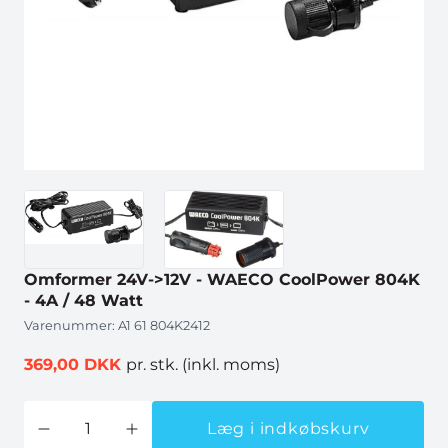
Omformer 24V->12V - WAECO CoolPower 804K
- 4A / 48 Watt
Varenummer:
A1 61 804K2412
369,00 DKK
pr. stk.
(inkl. moms)
Læg i indkøbskurv