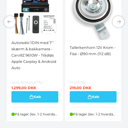
Autoradio 1DIN med 7''
Tallerkenhorn 12V Krom -
skærm & bakkamera -
Fisa - Ø90 mm (112 dB)
CarvillZ 9610W - Trådløs
Apple Carplay & Android
Auto
AMA B09G6LB7N2
F1 1010110
1.299,00
DKK
219,00
DKK
Køb
Køb
På lager (lev. 1-2 hverdage)
På lager (lev. 1-2 hverdage)